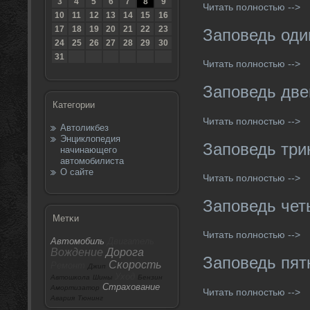
3
4
5
6
7
8
9
Читать полностью -->
10
11
12
13
14
15
16
17
18
19
20
21
22
23
Заповедь оди
24
25
26
27
28
29
30
31
Читать полностью -->
Заповедь две
Категории
Читать полностью -->
Автоликбез
Энциклопедия
Заповедь три
начинающего
автомобилиста
О сайте
Читать полностью -->
Заповедь чет
Метκи
Читать полностью -->
Автомобиль
Двигатель
Вождение
Дорога
Заповедь пят
Скорость
Ремонт
Джип
Уход
Автошкола
Шины
Бензин
Страхование
Амортизатор
Читать полностью -->
Авария
Тюнинг