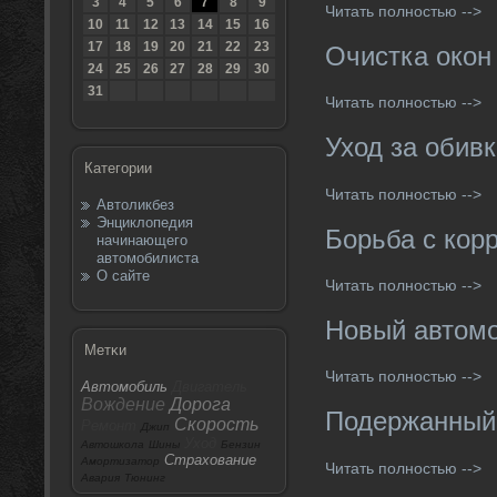
3
4
5
6
7
8
9
Читать полностью -->
10
11
12
13
14
15
16
17
18
19
20
21
22
23
Очистка окон
24
25
26
27
28
29
30
31
Читать полностью -->
Уход за обив
Категории
Читать полностью -->
Автоликбез
Энциклопедия
Борьба с кор
начинающего
автомобилиста
О сайте
Читать полностью -->
Новый автом
Метκи
Читать полностью -->
Автомобиль
Двигатель
Вождение
Дорога
Подержанный
Скорость
Ремонт
Джип
Уход
Автошкола
Шины
Бензин
Страхование
Амортизатор
Читать полностью -->
Авария
Тюнинг