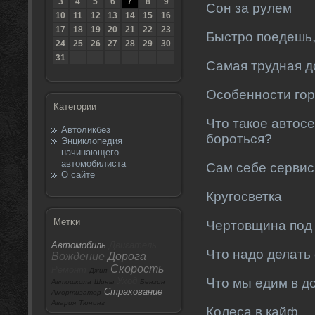
3
4
5
6
7
8
9
Сон за рулем
10
11
12
13
14
15
16
17
18
19
20
21
22
23
Быстро поедешь,
24
25
26
27
28
29
30
31
Самая трудная д
Особенности гор
Категории
Что такое автосе
Автоликбез
бороться?
Энциклопедия
начинающего
автомобилиста
Сам себе серви
О сайте
Кругосветка
Метκи
Чертовщина под
Автомобиль
Двигатель
Что надо делать
Вождение
Дорога
Скорость
Ремонт
Джип
Уход
Что мы едим в д
Автошкола
Шины
Бензин
Страхование
Амортизатор
Авария
Тюнинг
Колеса в кайф