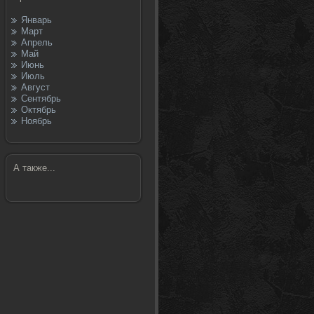
Январь
Март
Апрель
Май
Июнь
Июль
Август
Сентябрь
Октябрь
Ноябрь
А также...