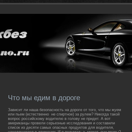
Что мы едим в дороге
Зависит ли наша безопасность на дороге от того, что мы жуем
или пьем (естественно не спиртное) за рулем? Никогда такой
вопрос российскому водителю в голову не придет. А вот
американцы провели серьезные исследования и составили
список из десяти самых опасных продуктов для водителя,
находящегося в движении. И я подумал: а, может, они правы?