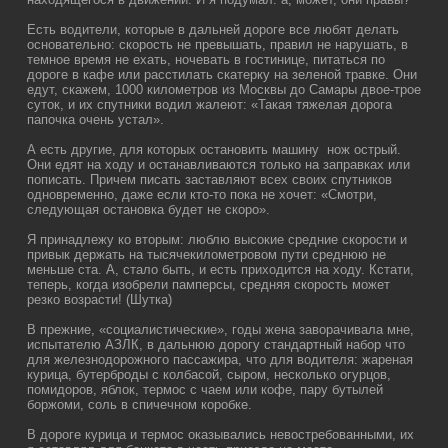
Есть водители, которые в дальней дороге все любят делать
основательно: скорость не превышать, правил не нарушать, в
темное время не ехать, ночевать в гостинице, питаться по
дороге в кафе или расстилать скатерку на зеленой травке. Они
едут, скажем, 1000 километров из Москвы до Самары двое-трое
суток, и их спутники водил жалеют: «Такая тяжелая дорога
папочка очень устал».
А есть другие, для которых остановить машину нож острый.
Они едят на ходу и останавливаются только на заправках или
пописать. Причем писать заставляют всех своих спутников
одновременно, даже если кто-то пока не хочет: «Смотри,
следующая остановка будет не скоро».
Я принадлежу ко вторым: люблю высокие средние скорости и
привык держать на тысячекилометровом пути среднюю не
меньше ста. А, стало быть, и есть приходится на ходу. Кстати,
теперь, когда изобрели памперсы, средняя скорость может
резко возрасти! (Шутка)
В прежние, «социалистические», годы жена заворачивала мне,
испытателю АЗЛК, в дальнюю дорогу стандартный набор что
для железнодорожного пассажира, что для водителя: жареная
курица, бутерброды с колбасой, сыром, несколько огурцов,
помидоров, яблок, термос с чаем или кофе, пару бутылей
боржоми, соль в спичечном коробке.
В дороге курица и термос оказывались невостребованными, их