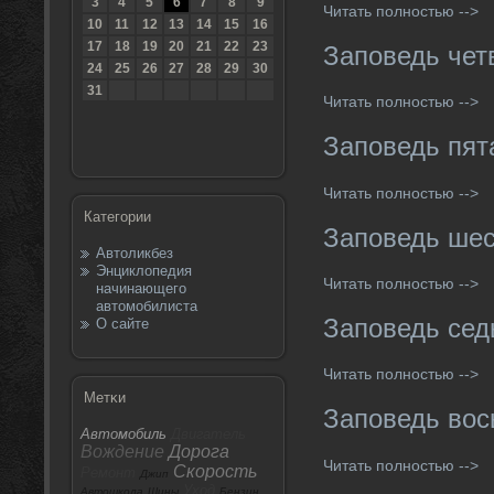
3
4
5
6
7
8
9
Читать полностью -->
10
11
12
13
14
15
16
17
18
19
20
21
22
23
Заповедь чет
24
25
26
27
28
29
30
31
Читать полностью -->
Заповедь пят
Читать полностью -->
Категории
Заповедь ше
Автоликбез
Энциклопедия
Читать полностью -->
начинающего
автомобилиста
Заповедь се
О сайте
Читать полностью -->
Метκи
Заповедь во
Автомобиль
Двигатель
Вождение
Дорога
Читать полностью -->
Скорость
Ремонт
Джип
Уход
Автошкола
Шины
Бензин