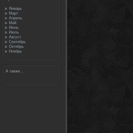
Январь
Март
Апрель
Май
Июнь
Июль
Август
Сентябрь
Октябрь
Ноябрь
А также...