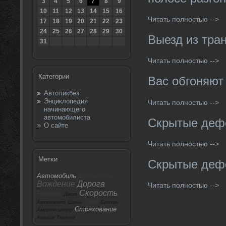
3
4
5
6
7
8
9
10
11
12
13
14
15
16
Читать полностью -->
17
18
19
20
21
22
23
24
25
26
27
28
29
30
Выезд из тра
31
Читать полностью -->
Категории
Вас обгоняют
Автоликбез
Энциклопедия
Читать полностью -->
начинающего
автомобилиста
Скрытые деф
О сайте
Читать полностью -->
Метκи
Скрытые деф
Автомобиль
Двигатель
Вождение
Дорога
Читать полностью -->
Скорость
Ремонт
Джип
Уход
Автошкола
Шины
Бензин
Страхование
Амортизатор
Авария
Тюнинг