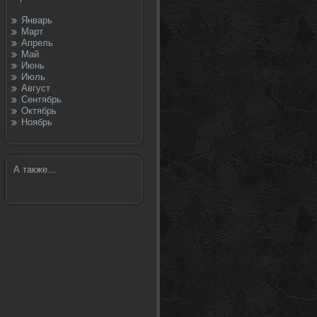
Январь
Март
Апрель
Май
Июнь
Июль
Август
Сентябрь
Октябрь
Ноябрь
А также...