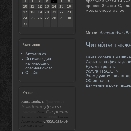
3
4
5
6
7
8
9
проезжей части. Снижа
проезжей части. Сдела
10
11
12
13
14
15
16
можно оперативнее.
17
18
19
20
21
22
23
24
25
26
27
28
29
30
31
Метки:
Автомобиль
Во
Читайте такж
Категории
Автоликбез
Какая собака в машине
Энциклопедия
Скрытые дефекты доро
начинающего
Руками трогать
автомобилиста
Услуга TRADE IN
О сайте
Этому учатся на автод
Обгон ночью
Движение в роли лиде
Метκи
Автомобиль
Двигатель
Вождение
Дорога
Скорость
Ремонт
Джип
Уход
Автошкола
Шины
Бензин
Страхование
Амортизатор
Авария
Тюнинг